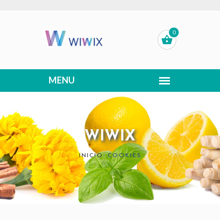
0
WIWIX
INICIO
-
COOKIES