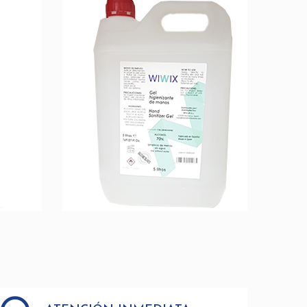
E
GEL HIGIENIZANTE - GARRAFA
A
AÑADIR A LA CESTA
+ INFO